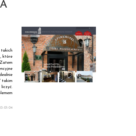
JA
 takich
, które
 Zatem
ncyjne
ealnie
W takim
liczyć.
blemem
3-01-04