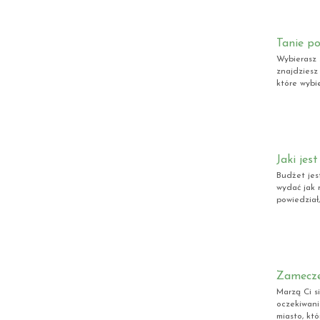
Tanie po
Wybierasz 
znajdziesz
które wybie
Jaki jes
Budżet jes
wydać jak 
powiedział
Zamecze
Marzą Ci s
oczekiwani
miasto, któ