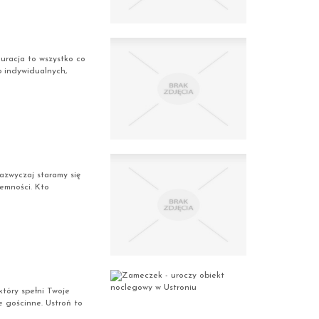
uracja to wszystko co
b indywidualnych,
azwyczaj staramy się
jemności. Kto
który spełni Twoje
 gościnne. Ustroń to