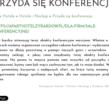
RZYDA SIĘ KONFERENC
»
Hotele
»
Hotele i Noclegi
»
Przyda się konferencja
PS://APARTHOTELZYRARDOW.PL/DLA-FIRM/SALE-
NFERENCYJNE/
s bardzo interesują teraz obiekty konferencyjne warszawa. Właśnie w
scach możemy organizować szczególnie ciekawe konferencje i wydarzenia
ewno na dłużej pozostaną w pamięci naszych gości i uczestników.
nniśmy zerknąć, w jakiej cenie znajdziemy tutaj obiekty konfere
zawa. Na pewno to miejsce pomoże nam wszystko od początku id
anizować, byśmy sami byli wręcz zachwyceni tym, jak to może działać. 
e powinniśmy korzystać z najlepszych ofert, na które tutaj możemy 
gotowanie takiego spotkania nie będzie dla nas najmniejszym pro
ie.
Kategoria: Hotele / Hotele i Noclegi
|
Dodano: 202