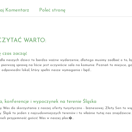
aj Komentarz
Poleć stronę
CZYTAĆ WARTO:
 czas zacząć
dla naszych dzieci to bardzo ważne wydarzenie, dlatego musimy zadbać o to, b
A pierwszą sprawą na liście jest oczywiście sala na komunie. Poznań to miejsce, 
 odpowiedni lokal, który spełni nasze wymagania i będ...
a, konferencje i wypoczynek na terenie Śląska
 Was do skorzystania z naszej oferty turystyczno - biznesowej. Złoty Sen to ws
y. Śląsk to jeden z najcudowniejszych terenów i to właśnie tutaj nas znajdziecie
ieli przyjemność gościć Was w naszej plac�...