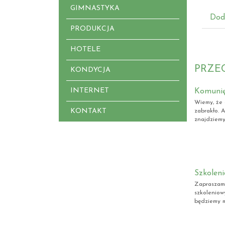
GIMNASTYKA
Dod
PRODUKCJA
HOTELE
PRZE
KONDYCJA
INTERNET
Komunię
Wiemy, że 
KONTAKT
zabrakło. 
znajdziemy
Szkoleni
Zapraszamy
szkoleniow
będziemy m