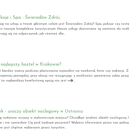
koje i Spa - Świeradów Zdrój.
się na urlop, a twoim głównym celem jest Świeradów Zdrój? Spa, pokoje czy resta
 w naszym kompleksie turystycznym. Nasze usługi skierowane są zarówno do osó
rają się na odpoczynek, jak również dla...
t najlepszy hostel w Krakowie?
t bardzo ważny podczas planowania wyjazdów na weekend, ferie czy wakacje. Z
najmniej pieniędzy, przy okazji nie rezygnując z możliwości sprawienia sobie przy
, że najbardziej komfortową opcją nie jest w�...
k - uroczy obiekt noclegowy w Ustroniu
ię rodzinne wczasy w malowniczym miejscu? Chciałbyś znaleźć obiekt noclegowy, 
a i nie zawiedzie Cię pod żadnym pozorem? Wybierz oferowane przez nas pokoje
re jest chętnie wybierane przez turystów...