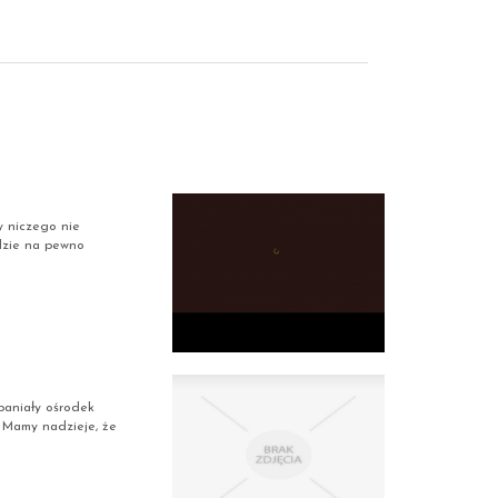
y niczego nie
gdzie na pewno
paniały ośrodek
. Mamy nadzieje, że