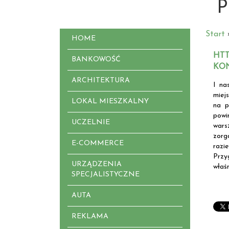
P
Start
HOME
HTT
BANKOWOŚĆ
KO
ARCHITEKTURA
I na
miej
LOKAL MIESZKALNY
na p
powi
UCZELNIE
wars
zorg
E-COMMERCE
razi
Przy
URZĄDZENIA
właśn
SPECJALISTYCZNE
AUTA
REKLAMA