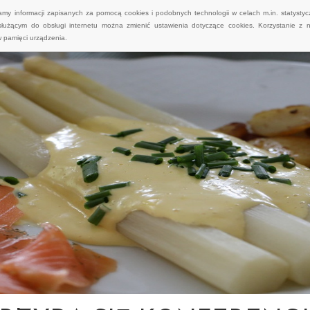
wamy informacji zapisanych za pomocą cookies i podobnych technologii w celach m.in. statyst
służącym do obsługi internetu można zmienić ustawienia dotyczące cookies. Korzystanie z 
 pamięci urządzenia.