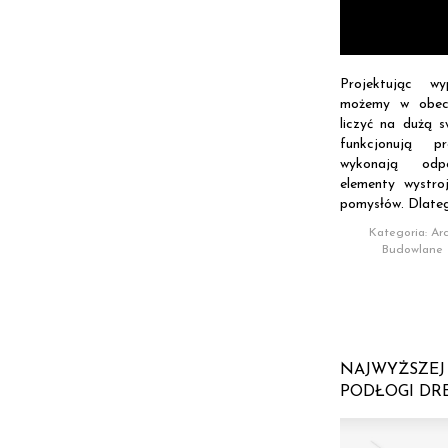
Projektując wy
możemy w obecn
liczyć na dużą 
funkcjonują pr
wykonają odp
elementy wystro
pomysłów. Dlateg
Kategoria: Arc
Budowlane
NAJWYŻSZEJ 
PODŁOGI DR