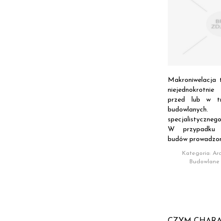
Makroniwelacja t
niejednokrotnie
przed lub w tr
budowlanych
specjalistycznego
W przypadku w
budów prowadzon
Kategoria: Arc
Budowlane
CZYM CHARA