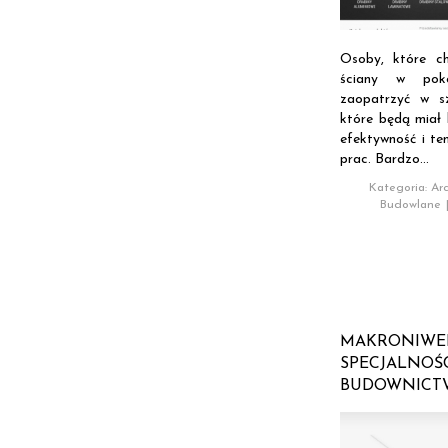
Osoby, które c
ściany w pok
zaopatrzyć w sz
które będą miał
efektywność i t
prac. Bardzo...
Kategoria: Arc
Budowlane
MAKRONIWE
SPECJALNOŚ
BUDOWNICT