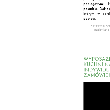
podłogowymi 
posadzki. Dolnoś
którym w bard
podłogi...
Kategoria: Arc
Budowlane
WYPOSAŻ
KUCHNI N
INDYWID
ZAMÓWIE