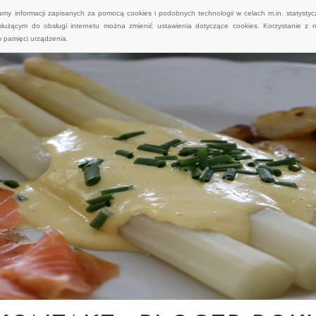
wamy informacji zapisanych za pomocą cookies i podobnych technologii w celach m.in. statyst
służącym do obsługi internetu można zmienić ustawienia dotyczące cookies. Korzystanie z 
 pamięci urządzenia.