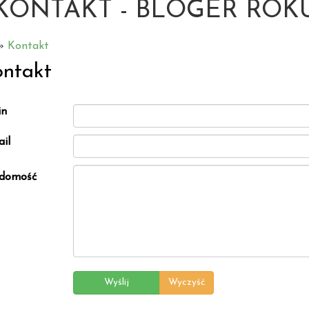
KONTAKT - BLOGER ROK
»
Kontakt
ntakt
in
il
domość