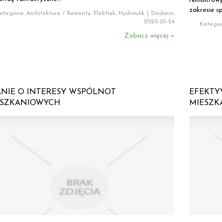
remontowy
zakresie sp
ategoria: Architektura / Remonty, Elektryk, Hydraulik
|
Dodano:
2020-03-24
Kategori
Zobacz więcej »
NIE O INTERESY WSPÓLNOT
EFEKTY
ESZKANIOWYCH
MIESZK