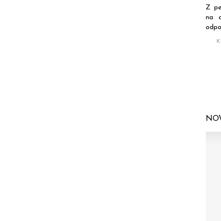
Z pe
na o
odpo
K
NOW