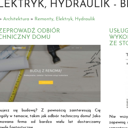
LEKTRYK, HYDRAULIK - 
»
Architektura
»
Remonty, Elektryk, Hydraulik
ZEPROWADŹ ODBIÓR
USŁUG
CHNICZNY DOMU
WYKO
ZE ST
ujesz się budową? Z pewnością zainteresują Cię
egóły w temacie, takim jak odbiór techniczny domu! Jako
Nie wszy
omowana firma od bardzo wielu lat dostarczamy
zapewnią 
awdę fantastyczne...