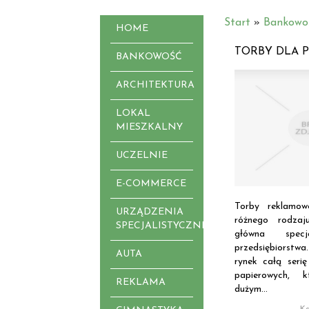
Start
»
Bankowo
HOME
TORBY DLA 
BANKOWOŚĆ
ARCHITEKTURA
LOKAL
MIESZKALNY
UCZELNIE
E-COMMERCE
Torby reklamow
URZĄDZENIA
różnego rodza
SPECJALISTYCZNE
główna specj
przedsiębiorstw
AUTA
rynek całą serię
papierowych, 
REKLAMA
dużym...
Ka