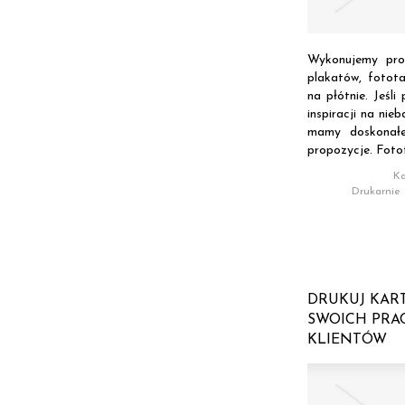
Wykonujemy prof
plakatów, fotot
na płótnie. Jeśl
inspiracji na nie
mamy doskonałe
propozycje. Fotot
Ka
Drukarnie
DRUKUJ KAR
SWOICH PRA
KLIENTÓW