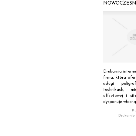
NOWOCZESN
Drukarnia intern
firma, która ofe
usługi poligr
technikach, 
offsetowej i si
dysponuje własną.
Ka
Drukarnie