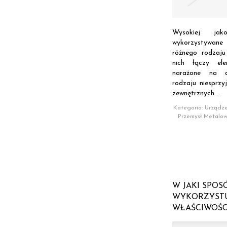
Wysokiej jak
wykorzystywa
różnego rodzaj
nich łączy el
narażone na d
rodzaju niesprzy
zewnętrznych....
Kategoria: Urządze
Przemysł Metalo
W JAKI SPOS
WYKORZYSTU
WŁAŚCIWOŚC