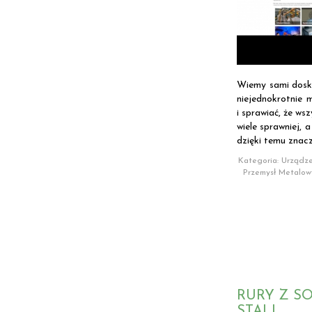
Wiemy sami dosko
niejednokrotnie 
i sprawiać, że ws
wiele sprawniej,
dzięki temu znaczn
Kategoria: Urządze
Przemysł Metalow
RURY Z S
STALI