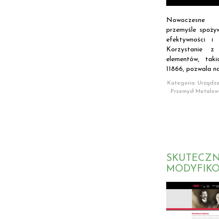
Nowoczesne 
przemyśle spoży
efektywności i 
Korzystanie z 
elementów, tak
11866, pozwala na.
Kategoria: Urządze
Przemysł Metalow
SKUTECZN
MODYFIK