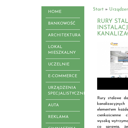
Start
»
Urządzen
HOME
RURY STA
BANKOWOŚĆ
INSTALAC
KANALIZA
ARCHITEKTURA
LOKAL
MIESZKALNY
UCZELNIE
E-COMMERCE
URZĄDZENIA
SPECJALISTYCZNE
Rury stalowe do
kanalizacyjny
AUTA
elementem każd
cienkościenne c
REKLAMA
wysoką wytrzymał
co sprawia, ż