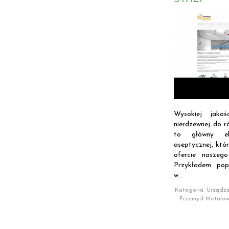
Wysokiej jakoś
nierdzewnej do 
to główny el
aseptycznej, któ
ofercie naszego
Przykładem popu
w...
Kategoria: Urządze
Przemysł Metalo