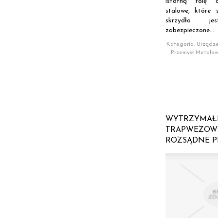
istotną rolę o
stalowe, które 
skrzydło jes
zabezpieczone...
Kategoria: Urządze
Przemysł Metalo
WYTRZYMAŁ
TRAPWEZOW
ROZSĄDNE P