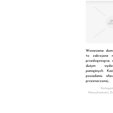
Wzniesienie dom
to zakrojone 
przedsięwzięcie,
dużym wydat
pieniężnych. K
posiadaniu włas
przeznaczonej...
Kategori
Nieruchomości, Dz