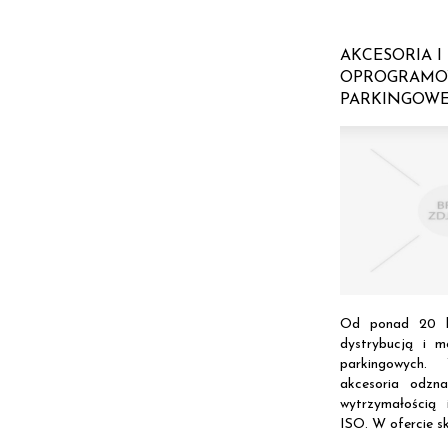
AKCESORIA I
OPROGRAMO
PARKINGOW
Od ponad 20 l
dystrybucją i 
parkingowych.
akcesoria odzn
wytrzymałością 
ISO. W ofercie skl