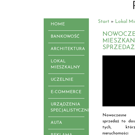
Start
»
Lokal Mi
HOME
NOWOCZE
BANKOWOŚĆ
MIESZKAN
SPRZEDAŻ
ARCHITEKTURA
LOKAL
MIESZKALNY
UCZELNIE
E-COMMERCE
URZĄDZENIA
SPECJALISTYCZNE
Nowoczesne 
sprzedaż to dos
AUTA
tych, któr
nieruchomości