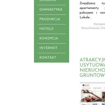
REKLAMA
Znajdziesz t
apartamenty 
GIMNASTYKA
pokojami i now
Lokale...
PRODUKCJA
Kategori
Nieruchomości, Dzi
HOTELE
KONDYCJA
INTERNET
KONTAKT
ATRAKCYJ
USYTUOW
NIERUCH
GRUNTOW