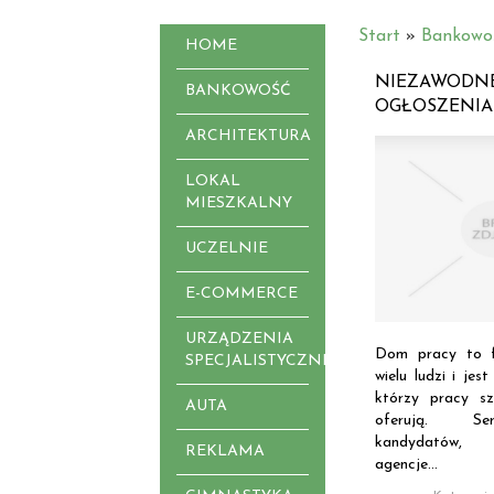
Start
»
Bankowo
HOME
NIEZAWODN
BANKOWOŚĆ
OGŁOSZENIA
ARCHITEKTURA
LOKAL
MIESZKALNY
UCZELNIE
E-COMMERCE
URZĄDZENIA
Dom pracy to f
SPECJALISTYCZNE
wielu ludzi i jes
którzy pracy s
AUTA
oferują. Se
kandydatów, 
REKLAMA
agencje...