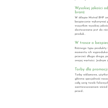
Wysokiej jakości o
branż
W sklepie Mistral BHP z
bezpiecznie wykonywać p
wszystkim wysokiej jakośc
dostosowana jest do róż
produk...
W trosce o bezpie
Różnego typu produkty 
momentu ich wyprodukowa
przecież długa droga, po
swojej wartości. Jednym 
Torby dla promocji
Torby reklamowe, użytk
główna specjalność nas
całą serię toreb foliowyc
zainteresowaniem wśród 
przed...