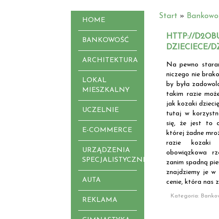
Start
»
Bankowo
HOME
HTTP://D2OB
BANKOWOŚĆ
DZIECIECE/D
ARCHITEKTURA
Na pewno staram
niczego nie brako
LOKAL
by była zadowolo
MIESZKALNY
takim razie moż
jak kozaki dzieci
UCZELNIE
tutaj w korzystn
się, że jest to 
E-COMMERCE
której żadne mroz
razie kozaki
URZĄDZENIA
obowiązkowa rz
SPECJALISTYCZNE
zanim spadną pier
znajdziemy je w 
AUTA
cenie, która nas 
Kategoria: Banko
REKLAMA