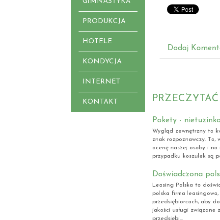
GIMNASTYKA
PRODUKCJA
HOTELE
Dodaj Koment
KONDYCJA
INTERNET
PRZECZYTAĆ
KONTAKT
Pokety - nietuzink
Wygląd zewnętrzny to kw
znak rozpoznawczy. To, 
ocenę naszej osoby i na
przypadku koszulek są po
Doświadczona pols
Leasing Polska to doświ
polska firma leasingowa,
przedsiębiorcach, aby do
jakości usługi związane
przedsiębi...