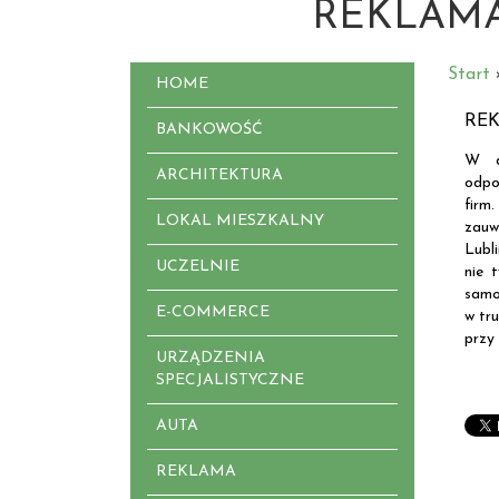
REKLAMA
Start
HOME
REK
BANKOWOŚĆ
W d
ARCHITEKTURA
odpo
firm
LOKAL MIESZKALNY
zauw
Lubl
UCZELNIE
nie 
samo
E-COMMERCE
w tr
przy
URZĄDZENIA
SPECJALISTYCZNE
AUTA
REKLAMA