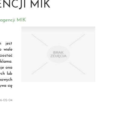
NCJI MIK
 agencji MIK
m jest
o wiele
zostać
eklama.
uje ona
ych lub
mowych
ywa się
6-02-04