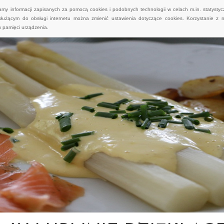
wamy informacji zapisanych za pomocą cookies i podobnych technologii w celach m.in. statyst
służącym do obsługi internetu można zmienić ustawienia dotyczące cookies. Korzystanie z 
 pamięci urządzenia.