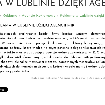
 W LUBLINIE DZIĘKI AGE
»
Reklama
»
Agencje Reklamowe
»
Reklama w Lublinie dzięki
LAMA W LUBLINIE DZIĘKI AGENCJI MIK
ziałaniach praktycznie każdej firmy bardzo ważnym elemente
wiednia reklama. Lublin jest wielkim miastem, w którym działa bardz
. W wielu dziedzinach panuje konkurencja, a której lepiej mogą 
ażone te firmy, które wiedzą na czym powinna polegać właściwa ich r
in to także miasto posiadające agencję reklamy zewnętrznej MIK. Ofer
tylko druk wielkoformatowy (na billboardy, do oklejania witryn firmow
chodów), ale także możliwości montażu zamówionych materiałów rekla
udniejszych do montażu miejscach, w których wszelki montaż reklam odb
 pomocy podnośnika.
Kategoria: Reklama / Agencje Reklamowe
|
Dodano: 201