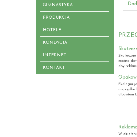
Dod
GIMNASTYKA
PRODUKCJA
HOTELE
PRZE
KONDYCJA
Skutecz
INTERNET
Skuteczne 
można dotr
aby reklam
KONTAKT
Opakowa
Ekologia je
nieprędko 
albowiem b
Reklama 
W działani