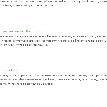
 którym działa bardzo wiele firm. W wielu dziedzinach panuje konkurencja, a któ
te firmy, które wiedzą na czym powinna...
mputerowy na tkaninach
reklamowej korzysta rosnąca liczba klientów biznesowych z całego kraju, bez p
z interesującymi wyrobami, jeżeli nawiążemy współpracę z krakowskim zakładem Gr
niem w tej wymagającej branży. Re...
Disco Polo
chcemy zrobić naprawdę dobra imprezę, to co powiemy na gwiazdy disco polo Im
aprawdę genialny pomysł. Poza tym każdy chyba zna te wszystkie utwory, więc 
bawić. W takim razie powinniśmy zacząć...