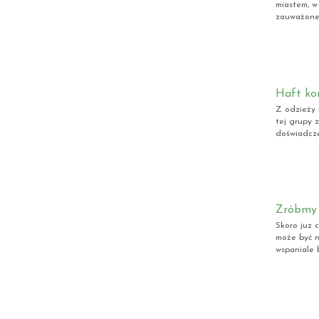
miastem, w
zauważone 
Haft ko
Z odzieży 
tej grupy 
doświadcze
Zróbmy 
Skoro juz 
może być n
wspaniale 