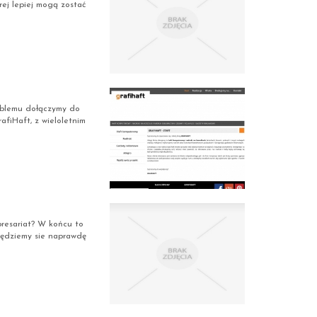
rej lepiej mogą zostać
roblemu dołączymy do
afiHaft, z wieloletnim
presariat? W końcu to
będziemy sie naprawdę