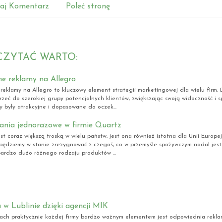
aj Komentarz
Poleć stronę
CZYTAĆ WARTO:
ne reklamy na Allegro
reklamy na Allegro to kluczowy element strategii marketingowej dla wielu firm. D
zeć do szerokiej grupy potencjalnych klientów, zwiększając swoją widoczność i sp
y były atrakcyjne i dopasowane do oczek...
nia jednorazowe w firmie Quartz
st coraz większą troską w wielu państw, jest ona również istotna dla Unii Europejs
będziemy w stanie zrezygnować z czegoś, co w przemyśle spożywczym nadal jest
ardzo dużo różnego rodzaju produktów ...
w Lublinie dzięki agencji MIK
ach praktycznie każdej firmy bardzo ważnym elementem jest odpowiednia reklama