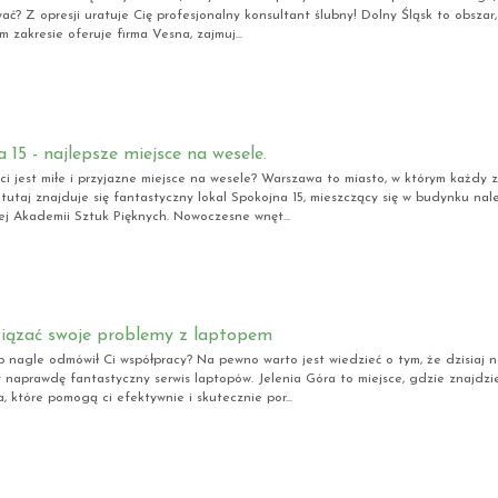
ać? Z opresji uratuje Cię profesjonalny konsultant ślubny! Dolny Śląsk to obszar
m zakresie oferuje firma Vesna, zajmuj...
 15 - najlepsze miejsce na wesele.
ci jest miłe i przyjazne miejsce na wesele? Warszawa to miasto, w którym każdy zn
 tutaj znajduje się fantastyczny lokal Spokojna 15, mieszczący się w budynku na
ej Akademii Sztuk Pięknych. Nowoczesne wnęt...
wiązać swoje problemy z laptopem
p nagle odmówił Ci współpracy? Na pewno warto jest wiedzieć o tym, że dzisiaj n
 naprawdę fantastyczny serwis laptopów. Jelenia Góra to miejsce, gdzie znajdzi
, które pomogą ci efektywnie i skutecznie por...