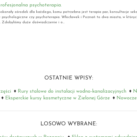
 profesjonalna psychoterapia.
doskonały ośrodek dla każdego, komu potrzebna jest terapia par, konsultacje seks
e psychologiczne czy psychoterapia. Włocławek i Poznań to dwa miasta, w któryc
t. Zdobyliśmy duże doświadczenie i o...
OSTATNIE WPISY:
zęści
Rury stalowe do instalacji wodno-kanalizacyjnych
N
Eksperckie kursy kosmetyczne w Zielonej Górze
Nowoczes
LOSOWO WYBRANE: