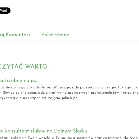
aj Komentarz
Poleć stronę
CZYTAĆ WARTO:
potrzebne na już
ać się do tego zakładu fotograficznego, gdy potrzebujemy czegoś takiego jak 
 Gliwice są miejscem, gdzie trafimy na prawdziwych profesjonalistów, którzy znaj
ykonają dla nas wspaniałe zdjęcia, jakich po...
zy konsultant ślubny na Dolnym Śląsku
rokami zbliża się Twoje wesele, a Ty nie masz pomysłów oraz cierpliwości do tego