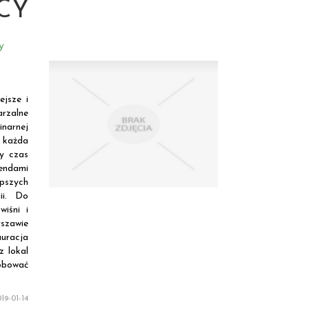
CY
y
ejsze i
arzalne
narnej
 każda
ły czas
endami
pszych
ii. Do
iśni i
rszawie
auracja
z lokal
róbować
19-01-14