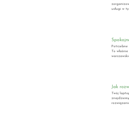
zorganizow
usługi w ty
Spokojna
Potrzebne 
To właśnie
warszawski
Jak roz
Twój lapto
znajdziemy
rozwiązania