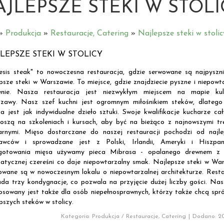
AJLEPSZE STEKI W STOLI
»
Produkcja
»
Restauracje, Catering
»
Najlepsze steki w stolic
LEPSZE STEKI W STOLICY
esis steak" to nowoczesna restauracja, gdzie serwowane są najpyszni
epsze steki w Warszawie. To miejsce, gdzie znajdziecie pyszne i niepowt
enie. Nasza restauracja jest niezwykłym miejscem na mapie kuli
zawy. Nasz szef kuchni jest ogromnym miłośnikiem steków, dlatego
ja jest jak indywidualne dzieło sztuki. Swoje kwalifikacje kucharze ca
oszą na szkoleniach i kursach, aby być na bieżąco z najnowszymi tr
narnymi. Mięso dostarczane do naszej restauracji pochodzi od najle
awców i sprowadzane jest z Polski, Irlandii, Ameryki i Hiszpan
gotowania mięsa używamy pieca Mibrasa - opalanego drewnem z w
atycznej czereśni co daje niepowtarzalny smak. Najlepsze steki w Wa
owane są w nowoczesnym lokalu o niepowtarzalnej architekturze. Rest
ada trzy kondygnacje, co pozwala na przyjęcie dużej liczby gości. Nas
osowany jest także dla osób niepełnosprawnych, którzy także chcą sp
pszych steków w stolicy.
Kategoria: Produkcja / Restauracje, Catering
|
Dodano: 20