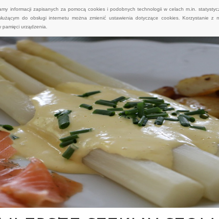
wamy informacji zapisanych za pomocą cookies i podobnych technologii w celach m.in. statyst
służącym do obsługi internetu można zmienić ustawienia dotyczące cookies. Korzystanie z 
 pamięci urządzenia.