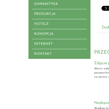
GIMNASTYKA
PRODUKCJA
HOTELE
Dod
KONDYCJA
INTERNET
PRZE
KONTAKT
Zdjęcia 
Warto wybr
paszportów.
na pewno w
Najleps
Wielkimi k