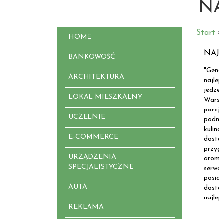
N
Start
HOME
NAJ
BANKOWOŚĆ
"Gen
ARCHITEKTURA
najl
jedz
LOKAL MIESZKALNY
Wars
porc
UCZELNIE
podn
kuli
E-COMMERCE
dost
przy
URZĄDZENIA
arom
SPECJALISTYCZNE
serw
posi
AUTA
dost
najle
REKLAMA