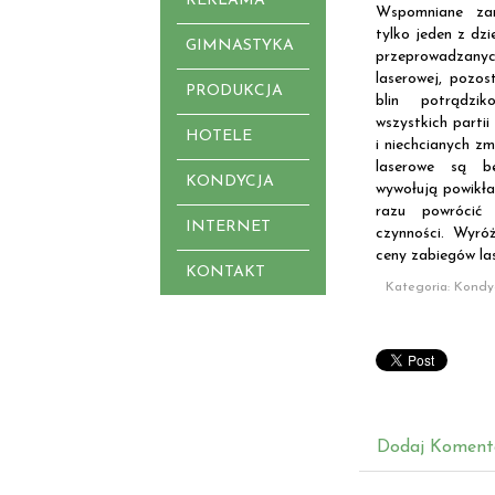
REKLAMA
Wspomniane za
tylko jeden z dz
GIMNASTYKA
przeprowadzan
laserowej, pozos
PRODUKCJA
blin potrądzik
wszystkich partii
HOTELE
i niechcianych z
laserowe są be
KONDYCJA
wywołują powikła
razu powrócić
INTERNET
czynności. Wyróż
ceny zabiegów la
KONTAKT
Kategoria: Kondy
Dodaj Koment