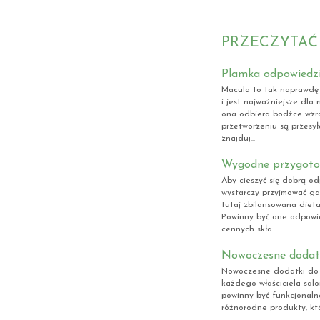
PRZECZYTAĆ
Plamka odpowiedzi
Macula to tak naprawdę p
i jest najważniejsze dla
ona odbiera bodźce wzro
przetworzeniu są przesy
znajduj...
Wygodne przygoto
Aby cieszyć się dobrą o
wystarczy przyjmować ga
tutaj zbilansowana dieta
Powinny być one odpowie
cennych skła...
Nowoczesne dodatki
Nowoczesne dodatki do s
każdego właściciela salo
powinny być funkcjonalne
różnorodne produkty, któ