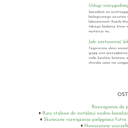
Usługi wiarygodn
Sposobem na rozstrzyga
biologicznego ojcostwa 
laboratoriach. Każdy kli
takiego badania, które 
wystarczy wy...
Jaki zastosować le
Tegoroczny okres wiosen
grypę oraz przeziębieni
ciała, kaszlem, katarem,
choroby same nie ustąpią
OST
Rozwiązania do p
Rury stalowe do instalacji wodno-kanaliz
Skuteczne rozwiązania pielęgnacji futra
Nowoczesne uszczelki