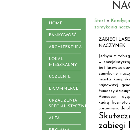
NA
Start
»
Kondycja
HOME
zamykania nacz
BANKOWOŚĆ
ZABIEGI LA
NACZYNEK
ARCHITEKTURA
Jednym z zabie
LOKAL
w specjalistycz
MIESZKALNY
jest laserowe us
zamykanie nacz
UCZELNIE
miasta komplek
najnowszej gen
E-COMMERCE
świadczy dziesiąt
Abacosun, dysp
URZĄDZENIA
kadrą kosmetol
SPECJALISTYCZNE
uprawnienia do ob
Skutec
AUTA
zabiegi