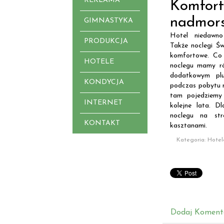
REKLAMA
Komfor
nadmors
GIMNASTYKA
Hotel niedawno
PRODUKCJA
Także noclegi Św
komfortowe. Co
HOTELE
noclegu mamy ró
dodatkowym pl
KONDYCJA
podczas pobytu 
tam pojedziemy 
INTERNET
kolejne lata. D
noclegu na str
KONTAKT
kasztanami.
Kategoria: Hotel
Dodaj Koment