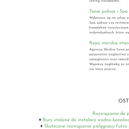
szereg niezapomni...
Tanie pokoje i Spa
Wybierasz się na urlop,
Spa, pokoje czy restaura
kompleksie turystycznym
indywidualnych, które wyb
Rejsy morskie sta
Agencja Wodna Sowa prz
pasjonatów żeglarstwa 
umiejętności oraz samod
Wyprawy żaglówką ze zna
nie masz jeszcze...
OST
Rozwiązania do p
Rury stalowe do instalacji wodno-kanaliz
Skuteczne rozwiązania pielęgnacji futra