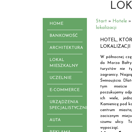
LOK
Start
»
Hotele
HOME
lokalizacji
BANKOWOŚĆ
HOTEL, KTÓR
LOKALIZACJI
ARCHITEKTURA
W północnej czę
LOKAL
do Morza Bałtyc
MIESZKALNY
turystów nie t
zagranicy. Najpi
UCZELNIE
Świnoujścia. Dlat
tym mieście
E-COMMERCE
poszukujemy odpo
ich wiele, je
URZĄDZENIA
Kamienicę pod ka
SPECJALISTYCZNE
centrum miast
zacisznym miejs
AUTA
szumu ulicy. T
wypocząć.