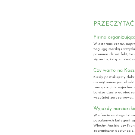
PRZECZYTAĆ
Firma organizująca
W ostatnim czasie, napr
żeglugą morską i wszyski
powinien dziwić fakt, ż
się na to, żeby zapisać s
Czy warto na Kasz
Kiedy poszukujemy dobr
rozwiązaniem jest obie
tam spokojnie wyjechać 
bardzo często odwiedza
wcześniej zarezerwowa...
Wyjazdy narciarsk
W ofercie naszego biura
popularnych kategorii są
Włochy, Austria czy Fran
zagraniczne destynacje.