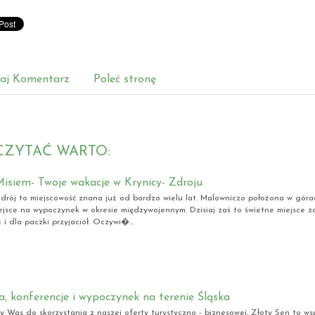
aj Komentarz
Poleć stronę
CZYTAĆ WARTO:
isiem- Twoje wakacje w Krynicy- Zdroju
Zdrój to miejscowość znana już od bardzo wielu lat. Malowniczo położona w górach
ejsce na wypoczynek w okresie międzywojennym. Dzisiaj zaś to świetne miejsce z
k i dla paczki przyjaciół. Oczywi�...
a, konferencje i wypoczynek na terenie Śląska
 Was do skorzystania z naszej oferty turystyczno - biznesowej. Złoty Sen to ws