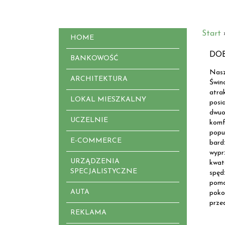
Start
HOME
DO
BANKOWOŚĆ
Nasz
ARCHITEKTURA
Świn
atra
LOKAL MIESZKALNY
posi
dwuo
UCZELNIE
komf
popu
E-COMMERCE
bar
wypr
URZĄDZENIA
kwat
SPECJALISTYCZNE
spęd
pomo
AUTA
poko
prze
REKLAMA