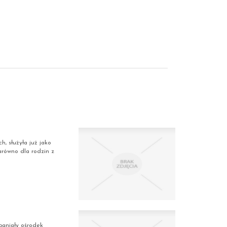
, służyła już jako
arówno dla rodzin z
paniały ośrodek