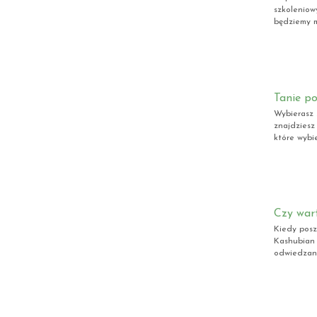
szkoleniow
będziemy m
Tanie po
Wybierasz 
znajdziesz
które wybie
Czy war
Kiedy posz
Kashubian 
odwiedzany