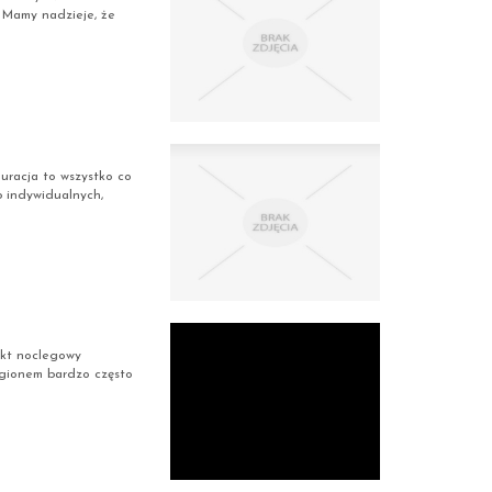
. Mamy nadzieje, że
uracja to wszystko co
b indywidualnych,
ekt noclegowy
egionem bardzo często