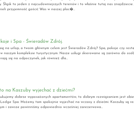
y. Śląsk to jeden z najcudowniejszych terenów i to właśnie tutaj nas znajdziecie
ieli przyjemność gościć Was w naszej plac�...
koje i Spa - Świeradów Zdrój.
się na urlop, a twoim głównym celem jest Świeradów Zdrój? Spa, pokoje czy resta
 w naszym kompleksie turystycznym. Nasze usługi skierowane są zarówno do osó
rają się na odpoczynek, jak również dla...
to na Kaszuby wyjechać z dziećmi?
ukujemy dobrze wyposażonych apartamentów, to dobrym rozwiązaniem jest obi
Lodge Spa. Możemy tam spokojnie wyjechać na wczasy z dziećmi. Kaszuby są r
m i zawsze powinniśmy odpowiednio wcześniej zarezerwowa...