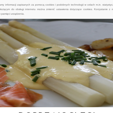
wamy informacji zapisanych za pomocą cookies i podobnych technologii w celach m.in. statyst
służącym do obsługi internetu można zmienić ustawienia dotyczące cookies. Korzystanie z 
 pamięci urządzenia.