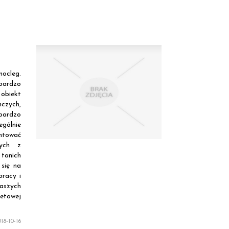
nocleg.
 bardzo
 obiekt
nczych,
bardzo
ególnie
ntować
wych z
 tanich
 się na
racy i
aszych
etowej
18-10-16