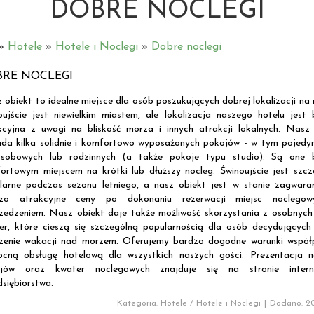
DOBRE NOCLEGI
»
Hotele
»
Hotele i Noclegi
»
Dobre noclegi
BRE NOCLEGI
 obiekt to idealne miejsce dla osób poszukujących dobrej lokalizacji na 
oujście jest niewielkim miastem, ale lokalizacja naszego hotelu jest
kcyjna z uwagi na bliskość morza i innych atrakcji lokalnych. Nasz
ada kilka solidnie i komfortowo wyposażonych pokojów - w tym pojedy
sobowych lub rodzinnych (a także pokoje typu studio). Są one 
ortowym miejscem na krótki lub dłuższy nocleg. Świnoujście jest szcz
larne podczas sezonu letniego, a nasz obiekt jest w stanie zagwara
dzo atrakcyjne ceny po dokonaniu rezerwacji miejsc noclego
zedzeniem. Nasz obiekt daje także możliwość skorzystania z osobnych
er, które cieszą się szczególną popularnością dla osób decydujących
zenie wakacji nad morzem. Oferujemy bardzo dogodne warunki współp
cną obsługę hotelową dla wszystkich naszych gości. Prezentacja n
jów oraz kwater noclegowych znajduje się na stronie intern
dsiębiorstwa.
Kategoria: Hotele / Hotele i Noclegi
|
Dodano: 20