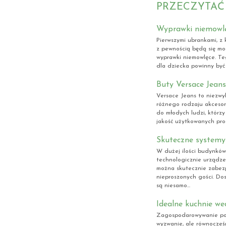
PRZECZYTAĆ
Wyprawki niemowlę
Pierwszymi ubrankami, z
z pewnością będą się mo
wyprawki niemowlęce. T
dla dziecka powinny być
Buty Versace Jeans
Versace Jeans to niezwyk
różnego rodzaju akcesori
do młodych ludzi, którzy
jakość użytkowanych produ
Skuteczne systemy
W dużej ilości budynkó
technologicznie urządze
można skutecznie zabezp
nieproszonych gości. Do
są niesamo...
Idealne kuchnie wed
Zagospodarowywanie pom
wyzwanie, ale równocześ