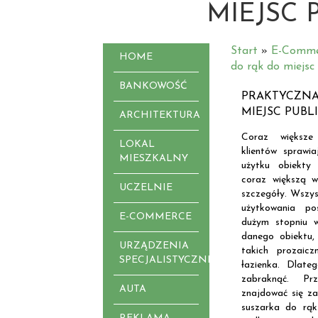
MIEJSC 
Start
»
E-Comme
HOME
do rąk do miejsc
BANKOWOŚĆ
PRAKTYCZNA
MIEJSC PUB
ARCHITEKTURA
Coraz większe
LOKAL
klientów sprawi
MIESZKALNY
użytku obiekty 
coraz większą 
UCZELNIE
szczegóły. Wszys
użytkowania po
E-COMMERCE
dużym stopniu w
danego obiektu,
URZĄDZENIA
takich prozaic
SPECJALISTYCZNE
łazienka. Dlate
zabraknąć. P
AUTA
znajdować się za
suszarka do rą