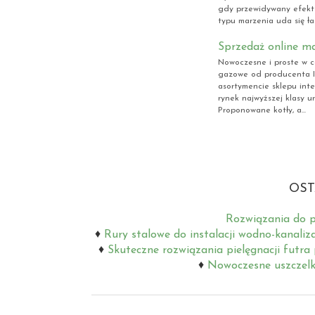
gdy przewidywany efekt
typu marzenia uda się łat
Sprzedaż online m
Nowoczesne i proste w c
gazowe od producenta Im
asortymencie sklepu in
rynek najwyższej klasy u
Proponowane kotły, a...
OST
Rozwiązania do p
Rury stalowe do instalacji wodno-kanaliz
Skuteczne rozwiązania pielęgnacji futra
Nowoczesne uszczelki