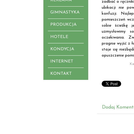
REKLAMA
zadbać o ręcznik
ubikacji nie po
GIMNASTYKA
konfuzji. Najle
pomieszczeń wczu
PRODUKCJA
sobie ścieżkę 
uzmysłowimy s
HOTELE
oczekiwania. Z
pragnie wyjść z ł
KONDYCJA
staje się niezbę
opuszczenie pomi
INTERNET
Ka
KONTAKT
Dodaj Koment