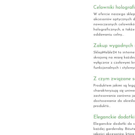
Celowniki holograf
W ofercie naszego sklep
akcesoriów optycznych do
nowoczesnych celownikó
holograficznych, a także
oddawaniu celny...
Zakup wygodnych n
SklepMeble24 to interne
skrojoną na miarę każdeg
wyłącznie z czołowymi k
funkcjonalnych i stylowy
Z czym związane s
Produktem jakimi są legg
charakteryzują się uniw
zastosowania zarówno jak
dostosowanie do określo
produktó...
Eleganckie dodatki 
Eleganckie dodatki do s
każdej garderoby. Biżute
jakości akcesoriów, któr