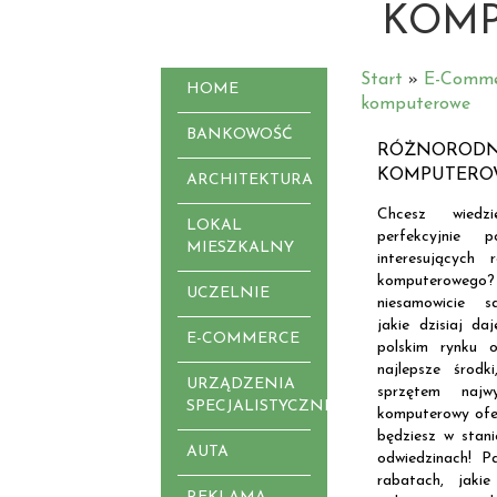
KOM
Start
»
E-Comme
HOME
komputerowe
BANKOWOŚĆ
RÓŻNORODN
KOMPUTERO
ARCHITEKTURA
Chcesz wiedz
LOKAL
perfekcyjnie
MIESZKALNY
interesujących
komputerowego
UCZELNIE
niesamowicie sa
jakie dzisiaj da
E-COMMERCE
polskim rynku 
najlepsze środk
URZĄDZENIA
sprzętem najw
SPECJALISTYCZNE
komputerowy ofer
będziesz w stani
AUTA
odwiedzinach! P
rabatach, jakie