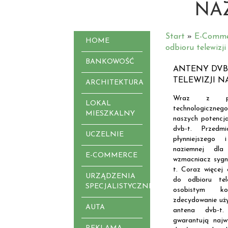
NA
Start
»
E-Comme
HOME
odbioru telewizj
BANKOWOŚĆ
ANTENY DVB
TELEWIZJI N
ARCHITEKTURA
Wraz z pos
LOKAL
technologiczn
MIESZKALNY
naszych potencja
dvb-t. Przed
UCZELNIE
płynniejszego 
naziemnej dla
E-COMMERCE
wzmacniacz sygn
t. Coraz więcej 
URZĄDZENIA
do odbioru tel
SPECJALISTYCZNE
osobistym k
zdecydowanie uży
AUTA
antena dvb-t
gwarantują najw