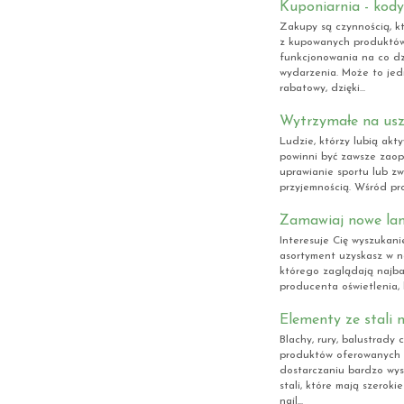
Kuponiarnia - kody
Zakupy są czynnością, k
z kupowanych produktó
funkcjonowania na co dzi
wydarzenia. Może to jed
rabatowy, dzięki...
Wytrzymałe na usz
Ludzie, którzy lubią akt
powinni być zawsze zaopa
uprawianie sportu lub z
przyjemnością. Wśród pr
Zamawiaj nowe lam
Interesuje Cię wyszukan
asortyment uzyskasz w n
którego zaglądają najba
producenta oświetlenia, kt
Elementy ze stali 
Blachy, rury, balustrady
produktów oferowanych p
dostarczaniu bardzo wys
stali, które mają szerok
najl...