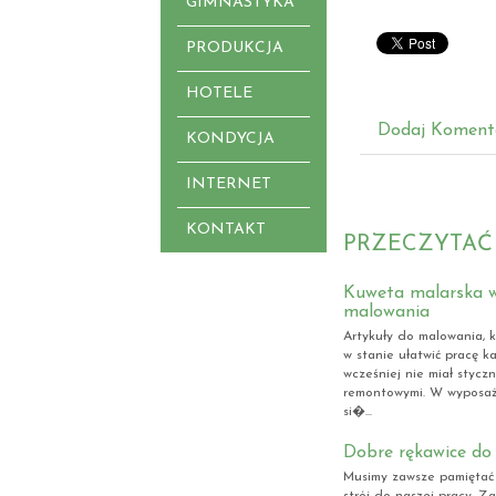
GIMNASTYKA
PRODUKCJA
HOTELE
Dodaj Koment
KONDYCJA
INTERNET
KONTAKT
PRZECZYTAĆ
Kuweta malarska w
malowania
Artykuły do malowania, k
w stanie ułatwić pracę k
wcześniej nie miał stycz
remontowymi. W wyposaże
si�...
Dobre rękawice do
Musimy zawsze pamiętać
strój do naszej pracy. 