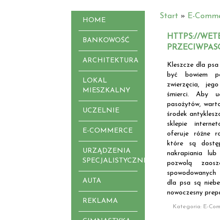
Start
»
E-Comme
HOME
HTTPS://WET
BANKOWOŚĆ
PRZECIWPASO
ARCHITEKTURA
Kleszcze dla psa
być bowiem p
LOKAL
zwierzęcia, je
MIESZKALNY
śmierci. Aby u
pasożytów, warto
UCZELNIE
środek antyklesz
sklepie interne
E-COMMERCE
oferuje różne r
które są dost
URZĄDZENIA
nakrapiania lub
SPECJALISTYCZNE
pozwolą zaosz
spowodowanych 
AUTA
dla psa są niebe
nowoczesny prep
REKLAMA
Kategoria: E-Com