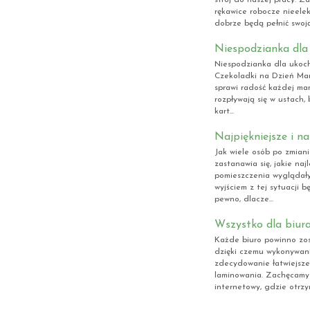
rękawice robocze nieelek
dobrze będą pełnić swoją
Niespodzianka dl
Niespodzianka dla ukoc
Czekoladki na Dzień Mam
sprawi radość każdej mam
rozpływają się w ustach
kart...
Najpiękniejsze i n
Jak wiele osób po zmian
zastanawia się, jakie na
pomieszczenia wyglądały
wyjściem z tej sytuacji 
pewno, dlacze...
Wszystko dla biur
Każde biuro powinno zo
dzięki czemu wykonywan
zdecydowanie łatwiejsze
laminowania. Zachęcamy 
internetowy, gdzie otrzym