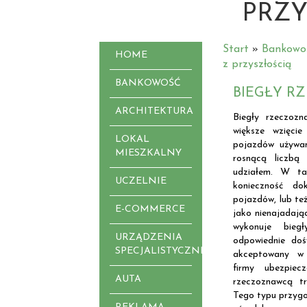
PRZY
Start
»
Bankowo
HOME
z przyszłością
BANKOWOŚĆ
BIEGŁY R
ARCHITEKTURA
Biegły rzeczoz
większe wzięci
LOKAL
pojazdów używan
MIESZKALNY
rosnącą liczbą
udziałem. W ta
UCZELNIE
konieczność do
pojazdów, lub te
E-COMMERCE
jako nienajadają
wykonuje bieg
URZĄDZENIA
odpowiednie doś
SPECJALISTYCZNE
akceptowany w 
firmy ubezpiec
AUTA
rzeczoznawcą tr
Tego typu przygo