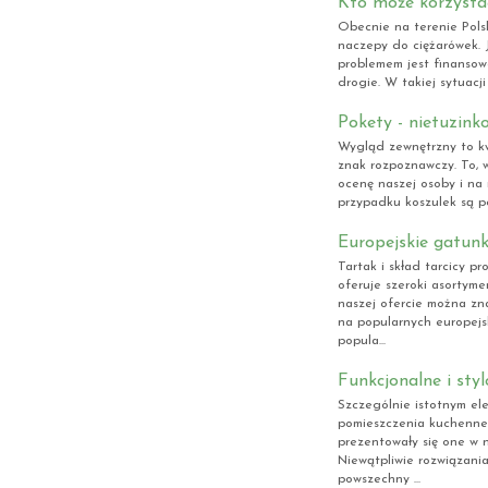
Kto może korzystać
Obecnie na terenie Polsk
naczepy do ciężarówek.
problemem jest finansow
drogie. W takiej sytuacji
Pokety - nietuzink
Wygląd zewnętrzny to kw
znak rozpoznawczy. To, 
ocenę naszej osoby i na
przypadku koszulek są po
Europejskie gatunk
Tartak i skład tarcicy p
oferuje szeroki asortym
naszej ofercie można zna
na popularnych europej
popula...
Funkcjonalne i sty
Szczególnie istotnym e
pomieszczenia kuchenneg
prezentowały się one w 
Niewątpliwie rozwiązani
powszechny ...