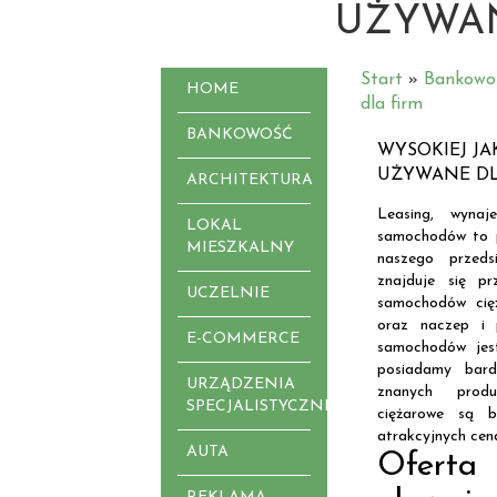
UŻYWAN
Start
»
Bankowo
HOME
dla firm
BANKOWOŚĆ
WYSOKIEJ J
UŻYWANE DL
ARCHITEKTURA
Leasing, wyna
LOKAL
samochodów to p
MIESZKALNY
naszego przeds
znajduje się p
UCZELNIE
samochodów cięż
oraz naczep i 
E-COMMERCE
samochodów jes
posiadamy bar
URZĄDZENIA
znanych prod
SPECJALISTYCZNE
ciężarowe są 
atrakcyjnych cen
AUTA
Ofert