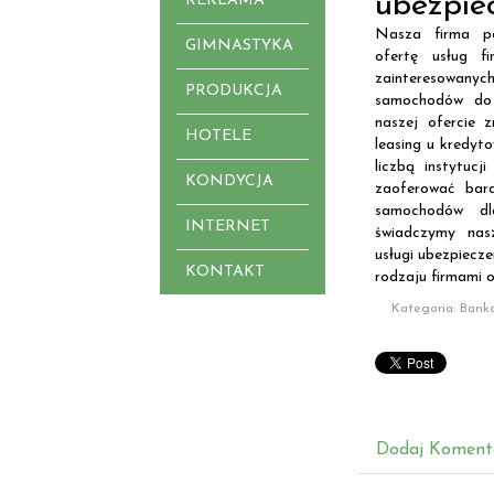
ubezpie
REKLAMA
Nasza firma p
GIMNASTYKA
ofertę usług fi
zainteresowany
PRODUKCJA
samochodów do 
naszej ofercie z
HOTELE
leasing u kredyt
liczbą instytucj
KONDYCJA
zaoferować bar
samochodów dl
INTERNET
świadczymy nas
usługi ubezpiecz
KONTAKT
rodzaju firmami 
Kategoria: Bank
Dodaj Koment