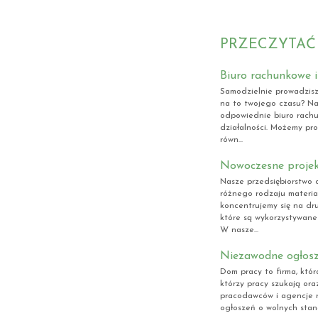
PRZECZYTAĆ
Biuro rachunkowe i
Samodzielnie prowadzisz
na to twojego czasu? Na
odpowiednie biuro rachu
działalności. Możemy pro
równ...
Nowoczesne projek
Nasze przedsiębiorstwo o
różnego rodzaju materia
koncentrujemy się na dr
które są wykorzystywane 
W nasze...
Niezawodne ogłosz
Dom pracy to firma, która
którzy pracy szukają ora
pracodawców i agencje r
ogłoszeń o wolnych stano