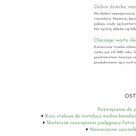
Dobro dziecka, na
Na dobre samopoczucie 
czynników. Niemniej bar
pokoju czuło się komfort
Na wystrój składa się kilk
Dlaczego warto sko
Koniecznie trzeba zdawać
rynku już od 1980 roku. G
przetwórstwie tworzyw s
produkowane są z nich nie
OST
Rozwiązania do p
Rury stalowe do instalacji wodno-kanaliz
Skuteczne rozwiązania pielęgnacji futra
Nowoczesne uszczelki