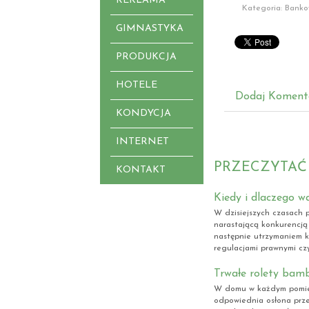
REKLAMA
Kategoria: Banko
GIMNASTYKA
PRODUKCJA
HOTELE
Dodaj Koment
KONDYCJA
INTERNET
PRZECZYTAĆ
KONTAKT
Kiedy i dlaczego w
W dzisiejszych czasach p
narastającą konkurencją
następnie utrzymaniem kl
regulacjami prawnymi cz
Trwałe rolety ba
W domu w każdym pomies
odpowiednia osłona prz