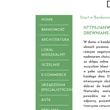
Start
»
Bankowo
HOME
HTTPS://ANW
BANKOWOŚĆ
DREWNIANE-
ARCHITEKTURA
W domu w każdym
oknach powinna
LOKAL
różnymi negaty
MIESZKALNY
nadmiarem słońc
ze sklepu online
UCZELNIE
wszystkim klient
w pełni użytko
E-COMMERCE
każdego dnia. D
intensywnym sł
URZĄDZENIA
dobrać do każd
SPECJALISTYCZNE
Naturalny mate
powodów, nie ty
AUTA
odporny, prezent
tworzywa sztuczn