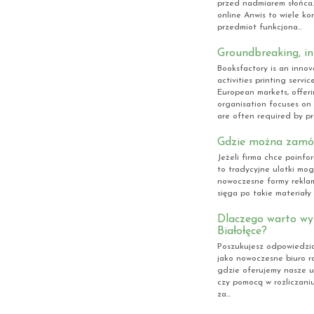
przed nadmiarem słońca
online Anwis to wiele kor
przedmiot funkcjona...
Groundbreaking, i
Booksfactory is an innov
activities printing serv
European markets, offer
organisation focuses on
are often required by pro
Gdzie można zamów
Jeżeli firma chce poinfo
to tradycyjne ulotki mo
nowoczesne formy reklam
sięga po takie materiały i
Dlaczego warto wy
Białołęce?
Poszukujesz odpowiedzial
jako nowoczesne biuro ra
gdzie oferujemy nasze u
czy pomocą w rozliczani
za...