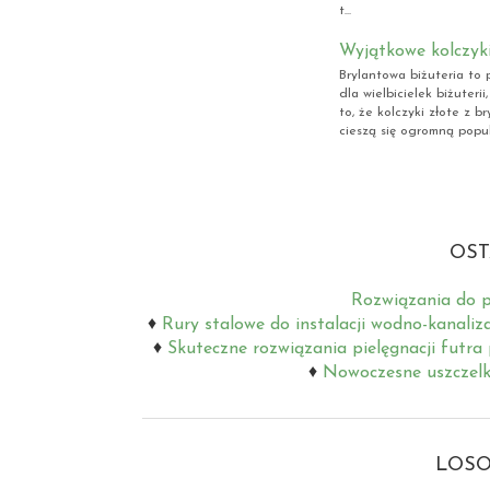
t...
Wyjątkowe kolczyki
Brylantowa biżuteria to
dla wielbicielek biżuteri
to, że kolczyki złote z b
cieszą się ogromną popula
OST
Rozwiązania do p
Rury stalowe do instalacji wodno-kanaliz
Skuteczne rozwiązania pielęgnacji futra
Nowoczesne uszczelki
LOSO