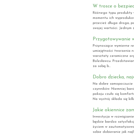
W trosce o bezpie
Różnego typu produkty 
momentu ich wyprodukowa
przecież długa droga, po
swojej wartości. Jednym 
Przygotowywanie w
Przynoszące wymierne re
umiejętności tworzenia 
warsztaty ceramiczne or
Bolesławcu. Przedstawia
za sobą b...
Dobro dziecka, na
Na dobre samopoczucie 
czynników. Niemniej bar
pokoju czuło się komfort
Na wystrój składa się kilk
Jakie okiennice z
Inwestycja w rozwiązani
będzie bardzo satysfakcj
życiem w zautomatyzowan
sobie dobieranie jak na