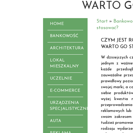
WARTO G
Start
»
Bankowo
HOME
stosować?
BANKOWOŚĆ
CZYM JEST R
WARTO GO S
ARCHITEKTURA
W dzisiejszych c
LOKAL
jednym z ważnie
MIESZKALNY
każde przedsię
zauważalne przez
UCZELNIE
prawidłowy pozio
swojej marki, a c
E-COMMERCE
siebie produkt
wyżej kwestia 
URZĄDZENIA
przeprowadzan
SPECJALISTYCZNE
reklamowych lub 
swoim zakresem
AUTA
tudzież promowan
rodzaju wydarze