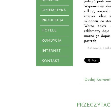
REKLAMA
jedną z podstawo
Wspomniany elem
GIMNASTYKA
roll up, pozwal
również idzie 
PRODUKCJA
składanie, co sta
Warto także d
HOTELE
reklamowy daje
można go dopaso
KONDYCJA
potrzeb.
Kategoria: Bank
INTERNET
KONTAKT
Dodaj Koment
PRZECZYTAĆ