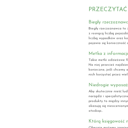
PRZECZYTAĆ
Biegły rzeczoznawc
Biegły rzeczoznawca to 
z rosnącą liczbą pojazdó
liczbą wypadków oraz kol
pojawia się konieczność
Metka z informacj
Takie metki odzieżowe f
Na niej przecież najdzie
konieczne, jeśli chcemy
nich korzystać przez wiel
Niedrogie wyposaże
Aby skutecznie nieść lu
narzędzi i specjalistyc
produkty to między inny
okazują się nieoceniony
otoskop...
Którą księgowość n
Obecnie możemy zarejest