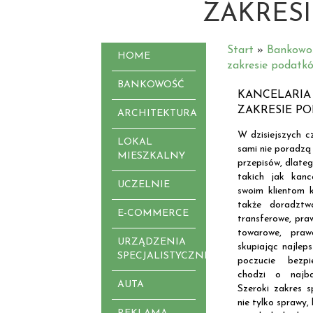
ZAKRES
Start
»
Bankowo
HOME
zakresie podatk
BANKOWOŚĆ
KANCELARIA
ZAKRESIE P
ARCHITEKTURA
W dzisiejszych c
LOKAL
sami nie poradzą
MIESZKALNY
przepisów, dlate
takich jak kanc
UCZELNIE
swoim klientom 
także doradztw
E-COMMERCE
transferowe, pra
towarowe, praw
URZĄDZENIA
skupiając najleps
SPECJALISTYCZNE
poczucie bezpi
chodzi o najba
AUTA
Szeroki zakres sp
nie tylko sprawy,